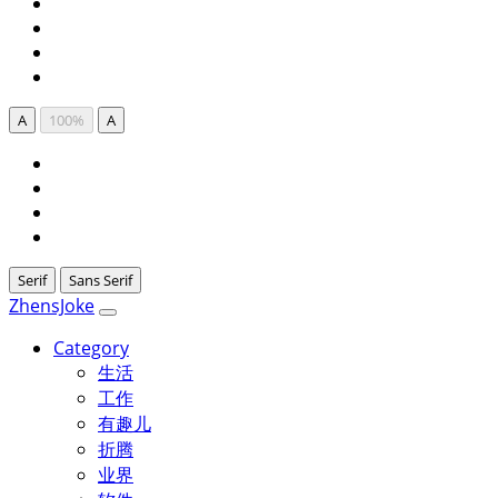
A
100%
A
Serif
Sans Serif
ZhensJoke
Category
生活
工作
有趣儿
折腾
业界