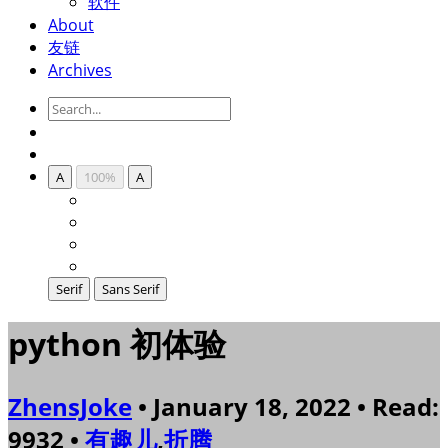
软件
About
友链
Archives
A
100%
A
Serif
Sans Serif
python 初体验
ZhensJoke
• January 18, 2022 • Read:
9932 •
有趣儿
,
折腾