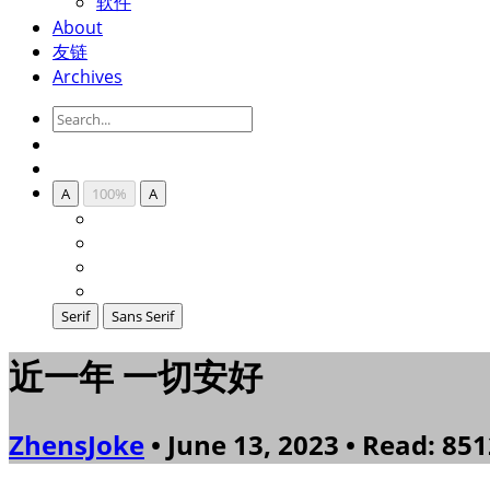
软件
About
友链
Archives
A
100%
A
Serif
Sans Serif
近一年 一切安好
ZhensJoke
• June 13, 2023 • Read: 851