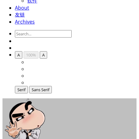
软件
About
友链
Archives
A
100%
A
Serif
Sans Serif