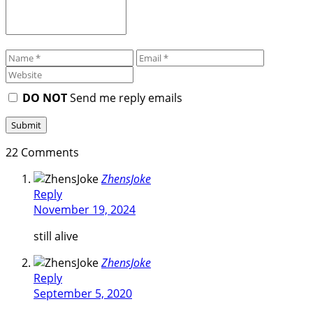
DO NOT
Send me reply emails
22 Comments
ZhensJoke
Reply
November 19, 2024
still alive
ZhensJoke
Reply
September 5, 2020