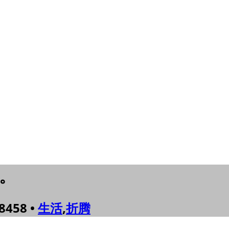
后。
 8458 •
生活
,
折腾