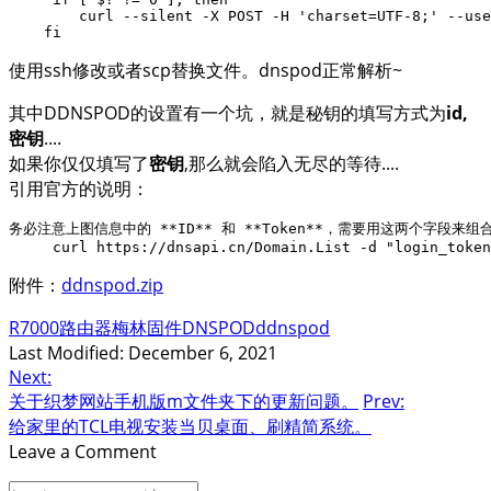
        curl --silent -X POST -H 'charset=UTF-8;' --use
    fi
使用ssh修改或者scp替换文件。dnspod正常解析~
其中DDNSPOD的设置有一个坑，就是秘钥的填写方式为
id,
密钥
....
如果你仅仅填写了
密钥
,那么就会陷入无尽的等待....
引用官方的说明：
务必注意上图信息中的 **ID** 和 **Token**，需要用这两个字段来组合成一
附件：
ddnspod.zip
R7000
路由器
梅林
固件
DNSPOD
ddnspod
Last Modified: December 6, 2021
Next:
关于织梦网站手机版m文件夹下的更新问题。
Prev:
给家里的TCL电视安装当贝桌面、刷精简系统。
Leave a Comment