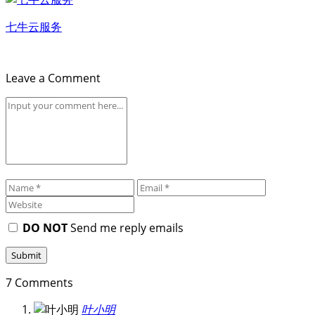
七牛云服务
Leave a Comment
DO NOT
Send me reply emails
7 Comments
叶小明