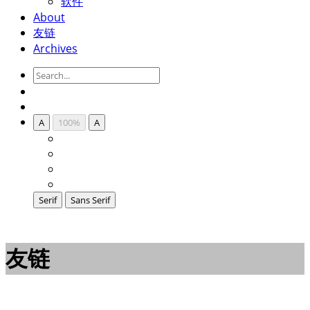
软件
About
友链
Archives
A
100%
A
Serif
Sans Serif
友链