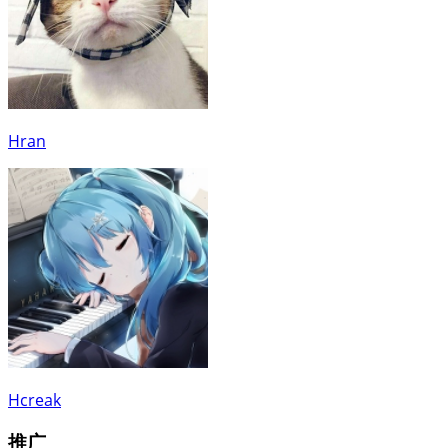
Hran
Hcreak
推广