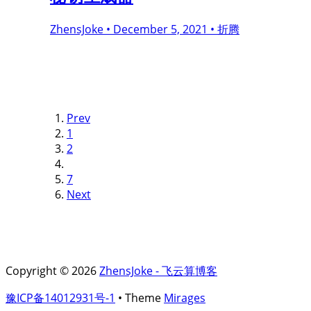
ZhensJoke •
December 5, 2021 •
折腾
Prev
1
2
7
Next
Copyright © 2026
ZhensJoke - 飞云算博客
豫ICP备14012931号-1
• Theme
Mirages