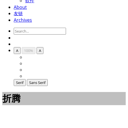
软件
About
友链
Archives
A
100%
A
Serif
Sans Serif
折腾