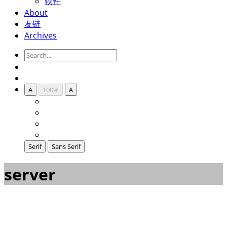
软件
About
友链
Archives
A
100%
A
Serif
Sans Serif
server