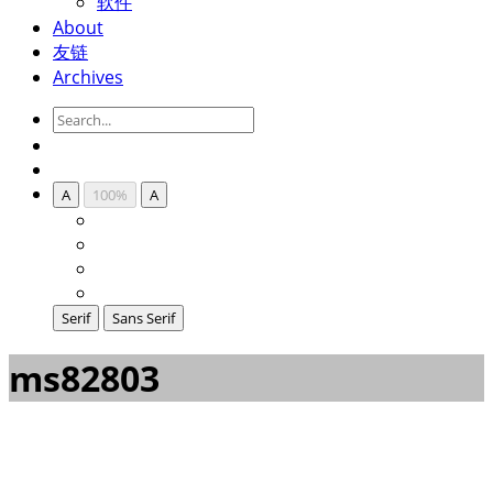
软件
About
友链
Archives
A
100%
A
Serif
Sans Serif
ms82803