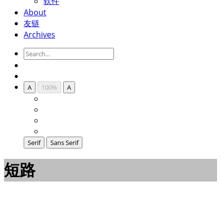
软件
About
友链
Archives
A
100%
A
Serif
Sans Serif
短路