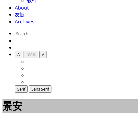
软件
About
友链
Archives
A
100%
A
Serif
Sans Serif
景安