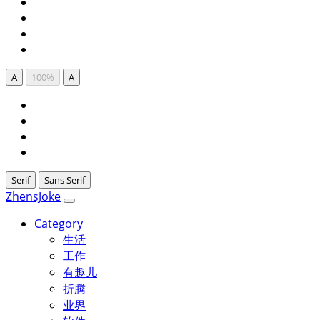
A
100%
A
Serif
Sans Serif
ZhensJoke
Category
生活
工作
有趣儿
折腾
业界