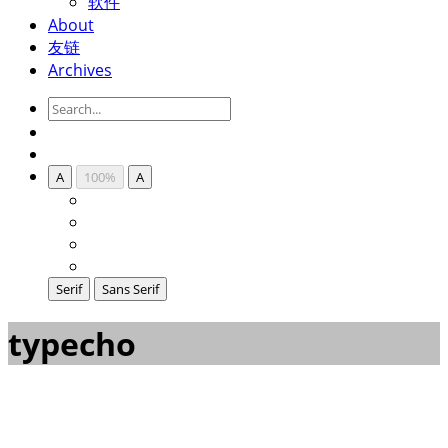
软件
About
友链
Archives
A
100%
A
Serif
Sans Serif
typecho